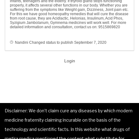
infants, teenagers and the elderly. If thyroid gland stops functioning
properly, it affects several other functions in our body. Whether you are
suffering from the symptoms like Weight gain, Dizziness, Joint pain etc.
For this we have good homeopathy remedies that will cure the disease
from root cause, they are Acidlactic, Helonias, Insulinum, Acid Phos,
Syzigium Jambolanum, Gymnema medicines will work well. For more
detailed information and consultation, contact us on: 9515869820
Nandini
Changed status to publish
September 7, 2020
Login
Disclaimer: We don’t claim cure any diseases by which modern
medicine fraternity claiming incurable on the basis of the
technology and scientific facts. In this website what drugs of
metira medica mentioned the content what substitute for