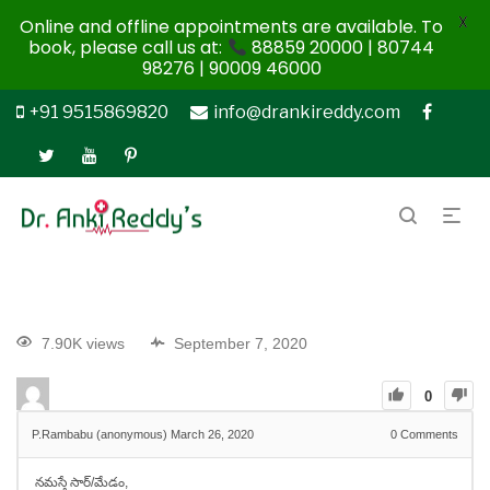
X
Online and offline appointments are available. To
book, please call us at:
88859 20000 | 80744
98276 | 90009 46000
+91 9515869820
info@drankireddy.com
7.90K views
September 7, 2020
0
P.Rambabu (anonymous)
March 26, 2020
0
Comments
నమస్తే సార్/మేడం,