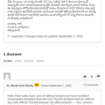
నేను రాంబాబు ,నా భార్య మాధవి (32 సం,,).తాను గత 6 నెలలుగా థైరాయిడ్
సమస్యతో చాలా బాధపడుతుంది.ఇంగ్లీష్ మెడిసిన్ యూస్చేసిన నయం కాలేదు. మీరు
ఈ సమస్యను హోమియోపతి మెడిసిన్తో నయం చేయగలరా సార్? లేక మా సమస్యకి
గాను ఏమైనా ఆపరేషన్ అవసరం ఉంటుందా దయతో తెలియచేయగలరని నా యొక్క
మనవి.అదే విదంగా ఆపరేషన్ అవసరం ఉంటె హాస్పిటల్ లో ఎన్ని రోజులు ఉండాలి.
ఎంత ఖర్చు అవుతుంది?
థాంక్యూ సార్,
రాంబాబు పావుడాల,
సికింద్రాబాద్.
nagendra
Changed status to publish
September 1, 2020
1
Answer
Active
Voted
Newest
Oldest
0
25
0
Comments
Dr. Murali Anki Reddy
Posted September 7, 2020
Hello Ram babu Garu, yes sir without surgery we have excellent
homeopathy remedies that will cure Thyroid problem that too without
any side-effects.Thyroid disease can affect anyone — men, women,