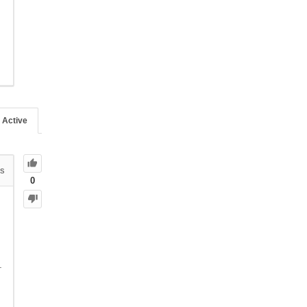
Active
s
0
.