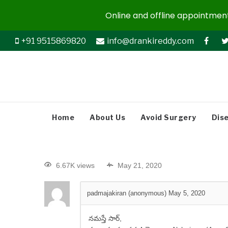
Online and offline appointments
+91 9515869820
info@drankireddy.com
Home
About Us
Avoid Surgery
Dis
6.67K views
May 21, 2020
padmajakiran (anonymous)
May 5, 2020
నమస్తే సార్,