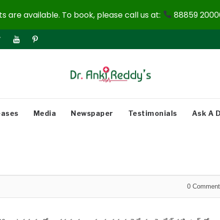
 are available. To book, please call us at:
88859 20000
eases
Media
Newspaper
Testimonials
Ask A 
0
Comment