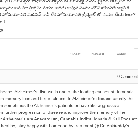
6 yrs) సమస్యతో బాధపడుతున్నాడు.ఈ సమస్యకై మేము ప్రైవేట్ హాస్పిటల్ లో
తున్నాము ఐన మా ప్రాబ్లెమ్ నయం కాలేదు.కావున మేము హోమియోపతి డాక్టర్ కి
్గర హోమియోపతి మెడిసిన్ కానీ లేక హోమియోపతి ట్రీట్మెంట్ తో నయం చేయగలరా?
ా !
20
Oldest
Newest
Voted
0
Comment
sease. Alzheimer’s disease is one of the leading causes of dementia
m memory loss and forgetfulness. In Alzheimer’s disease usually the
son sometimes the Alzheimer’s patients behave like aggressive.
 further progression of disease and improve the memory of the
 Alzheimer’s are Anacardium, Cannabis Indica, Ignatia & Kali Phos etc
y healthy; stay happy with homeopathy treatment @ Dr. Ankireddy’s