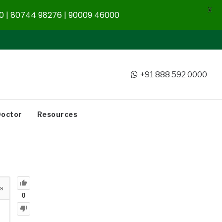
X
 | 80744 98276 | 90009 46000
+91 888 592 0000
Doctor
Resources
s
0